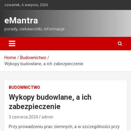
Skip
czwartek, 6 sierpnia, 2026
to
content
eMantra
porady, ciekawostki, informacje
Home
Budownictwo
Wykopy budowlane, a ich zabezpieczenie
BUDOWNICTWO
Wykopy budowlane, a ich
zabezpieczenie
3 czerwca 2024
admin
Przy prowadzeniu prac ziemnych, a w szczególności przy