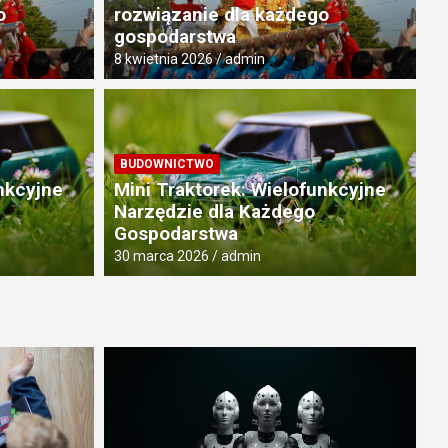
o
rozwiązanie dla każdego
gospodarstwa
8 kwietnia 2026
admin
IN
E
BUDOWNICTWO
rdwanów: Wybór Idealnego
w
nkcyjne
Mini Traktorek: Wielofunkcyjne
jego Dziecka
p
Narzędzie dla Każdego
Gospodarstwa
1 g
30 marca 2026
admin