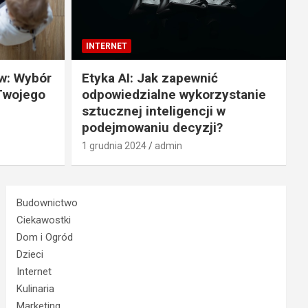
INTERNET
w: Wybór
Etyka AI: Jak zapewnić
 Twojego
odpowiedzialne wykorzystanie
sztucznej inteligencji w
podejmowaniu decyzji?
1 grudnia 2024
admin
Budownictwo
Ciekawostki
Dom i Ogród
Dzieci
Internet
Kulinaria
Marketing