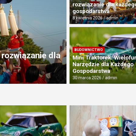
rozwiązanie dla każdeg
gospodarstwa
8 kwietnia 2026
admin
KULINARIA
BUDOWNICTWO
 Narzędzie dla
Przedszkole Ku
Mini Traktorek: Wielofu
Miejsca dla Two
Narzędzie dla Każdego
Gospodarstwa
9 kwietnia 2025
admin
30 marca 2026
admin