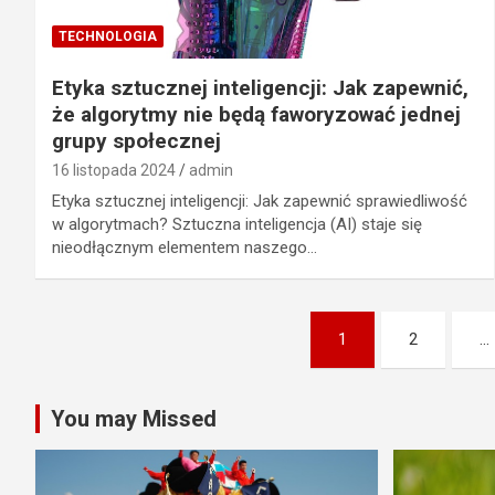
TECHNOLOGIA
Etyka sztucznej inteligencji: Jak zapewnić,
że algorytmy nie będą faworyzować jednej
grupy społecznej
16 listopada 2024
admin
Etyka sztucznej inteligencji: Jak zapewnić sprawiedliwość
w algorytmach? Sztuczna inteligencja (AI) staje się
nieodłącznym elementem naszego…
Nawigacja
1
2
…
po
wpisach
You may Missed