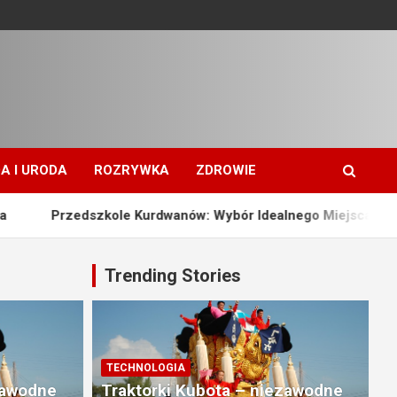
A I URODA
ROZRYWKA
ZDROWIE
ole Kurdwanów: Wybór Idealnego Miejsca dla Twojego Dzieck
Trending Stories
TECHNOLOGIA
zawodne
Traktorki Kubota – niezawodne