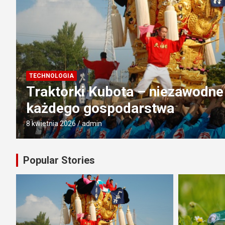
BUDOWNICTWO
a
Mini Traktorek: Wielofunkcyjne
Każdego Gospodarstwa
30 marca 2026
admin
Popular Stories