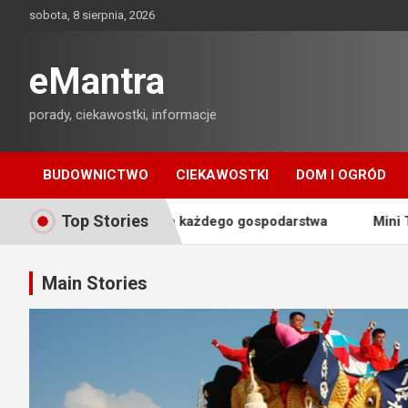
Skip
sobota, 8 sierpnia, 2026
to
content
eMantra
porady, ciekawostki, informacje
BUDOWNICTWO
CIEKAWOSTKI
DOM I OGRÓD
Top Stories
iązanie dla każdego gospodarstwa
Mini Traktorek: Wiel
Main Stories