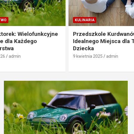
TWO
KULINARIA
ktorek: Wielofunkcyjne
Przedszkole Kurdwanó
e dla Każdego
Idealnego Miejsca dla
rstwa
Dziecka
026
admin
9 kwietnia 2025
admin