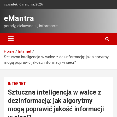
Skip
czwartek, 6 sierpnia, 2026
to
content
eMantra
porady, ciekawostki, informacje
Home
Internet
Sztuczna inteligencja w walce z dezinformacją: jak algorytmy
mogą poprawić jakość informacji w sieci?
INTERNET
Sztuczna inteligencja w walce z
dezinformacją: jak algorytmy
mogą poprawić jakość informacji