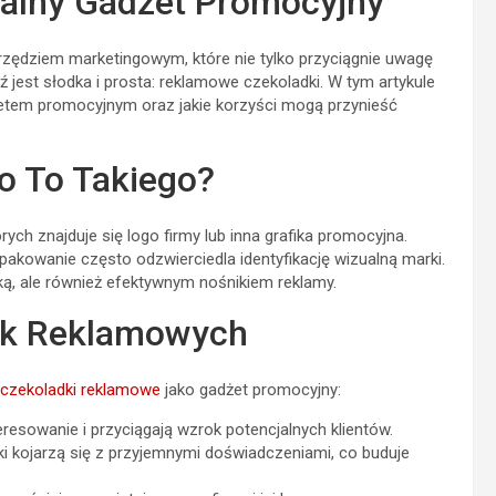
ealny Gadżet Promocyjny
zędziem marketingowym, które nie tylko przyciągnie uwagę
 jest słodka i prosta: reklamowe czekoladki. W tym artykule
żetem promocyjnym oraz jakie korzyści mogą przynieść
o To Takiego?
ch znajduje się logo firmy lub inna grafika promocyjna.
akowanie często odzwierciedla identyfikację wizualną marki.
ską, ale również efektywnym nośnikiem reklamy.
ek Reklamowych
czekoladki reklamowe
jako gadżet promocyjny:
esowanie i przyciągają wzrok potencjalnych klientów.
 kojarzą się z przyjemnymi doświadczeniami, co buduje