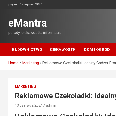
Skip
piątek, 7 sierpnia, 2026
to
content
eMantra
porady, ciekawostki, informacje
BUDOWNICTWO
CIEKAWOSTKI
DOM I OGRÓD
Home
Marketing
Reklamowe Czekoladki: Idealny Gadżet Pr
MARKETING
Reklamowe Czekoladki: Idealn
13 czerwca 2024
admin