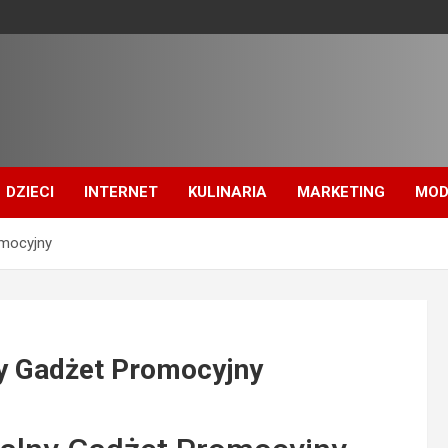
DZIECI
INTERNET
KULINARIA
MARKETING
MOD
omocyjny
y Gadżet Promocyjny