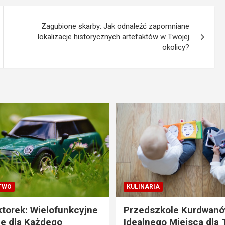
Zagubione skarby: Jak odnaleźć zapomniane
lokalizacje historycznych artefaktów w Twojej
okolicy?
TWO
KULINARIA
ktorek: Wielofunkcyjne
Przedszkole Kurdwanó
e dla Każdego
Idealnego Miejsca dla