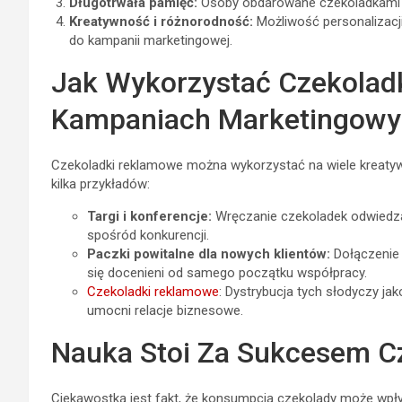
Długotrwała pamięć:
Osoby obdarowane czekoladkami cz
Kreatywność i różnorodność:
Możliwość personalizacj
do kampanii marketingowej.
Jak Wykorzystać Czekolad
Kampaniach Marketingowy
Czekoladki reklamowe można wykorzystać na wiele kreat
kilka przykładów:
Targi i konferencje:
Wręczanie czekoladek odwiedza
spośród konkurencji.
Paczki powitalne dla nowych klientów:
Dołączenie 
się docenieni od samego początku współpracy.
Czekoladki reklamowe
: Dystrybucja tych słodyczy 
umocni relacje biznesowe.
Nauka Stoi Za Sukcesem C
Ciekawostką jest fakt, że konsumpcja czekolady może wpły