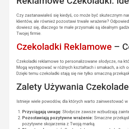
Reklamowe Czekoladki: Id
Czy zastanawiałeś się kiedyś, co może być skutecznym nar
klientów, ale również pozostawi trwałe wrażenie? Odpowiedź
dowiesz się, dlaczego te małe przysmaki są idealnym gad
Twojej firmie.
Czekoladki Reklamowe
– C
Czekoladki reklamowe to personalizowane słodycze, na który
Mogą występować w różnych kształtach i smakach, a ich op
Dzięki temu czekoladki stają się nie tylko smaczną przeką
Zalety Używania Czekolad
Istnieje wiele powodów, dla których warto zainwestować w
Przyciągają uwagę:
Słodycze zawsze wzbudzają zainter
Pozostawiają pozytywne wrażenie:
Smaczne przekąski
pozytywne skojarzenia z Twoją marką.