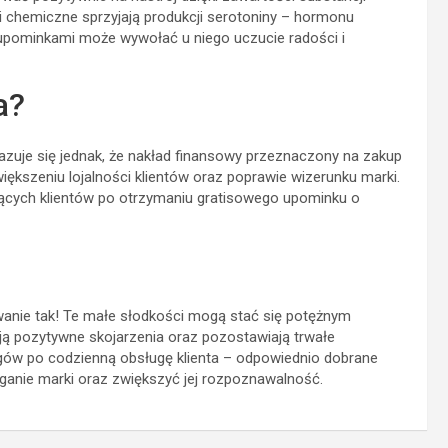
zki chemiczne sprzyjają produkcji serotoniny – hormonu
pominkami może wywołać u niego uczucie radości i
a?
kazuje się jednak, że nakład finansowy przeznaczony na zakup
ększeniu lojalności klientów oraz poprawie wizerunku marki.
jących klientów po otrzymaniu gratisowego upominku o
nie tak! Te małe słodkości mogą stać się potężnym
ją pozytywne skojarzenia oraz pozostawiają trwałe
gów po codzienną obsługę klienta – odpowiednio dobrane
ganie marki oraz zwiększyć jej rozpoznawalność.