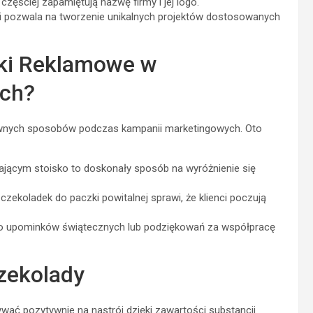
ęściej zapamiętują nazwę firmy i jej logo.
i pozwala na tworzenie unikalnych projektów dostosowanych
ki Reklamowe w
ch?
ywnych sposobów podczas kampanii marketingowych. Oto
jącym stoisko to doskonały sposób na wyróżnienie się
czekoladek do paczki powitalnej sprawi, że klienci poczują
jako upominków świątecznych lub podziękowań za współpracę
zekolady
wać pozytywnie na nastrój dzięki zawartości substancji