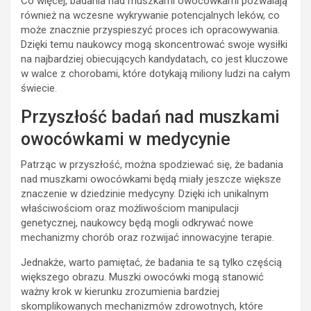
Co więcej, badania nad muszkami owocówkami pozwalają
również na wczesne wykrywanie potencjalnych leków, co
może znacznie przyspieszyć proces ich opracowywania.
Dzięki temu naukowcy mogą skoncentrować swoje wysiłki
na najbardziej obiecujących kandydatach, co jest kluczowe
w walce z chorobami, które dotykają miliony ludzi na całym
świecie.
Przyszłość badań nad muszkami
owocówkami w medycynie
Patrząc w przyszłość, można spodziewać się, że badania
nad muszkami owocówkami będą miały jeszcze większe
znaczenie w dziedzinie medycyny. Dzięki ich unikalnym
właściwościom oraz możliwościom manipulacji
genetycznej, naukowcy będą mogli odkrywać nowe
mechanizmy chorób oraz rozwijać innowacyjne terapie.
Jednakże, warto pamiętać, że badania te są tylko częścią
większego obrazu. Muszki owocówki mogą stanowić
ważny krok w kierunku zrozumienia bardziej
skomplikowanych mechanizmów zdrowotnych, które