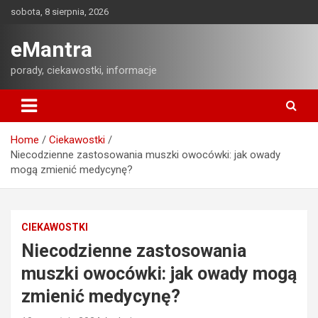
Skip
sobota, 8 sierpnia, 2026
to
content
eMantra
porady, ciekawostki, informacje
Home
Ciekawostki
Niecodzienne zastosowania muszki owocówki: jak owady
mogą zmienić medycynę?
CIEKAWOSTKI
Niecodzienne zastosowania
muszki owocówki: jak owady mogą
zmienić medycynę?