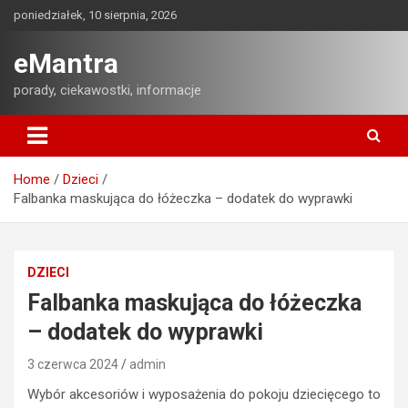
Skip
poniedziałek, 10 sierpnia, 2026
to
content
eMantra
porady, ciekawostki, informacje
Home
Dzieci
Falbanka maskująca do łóżeczka – dodatek do wyprawki
DZIECI
Falbanka maskująca do łóżeczka
– dodatek do wyprawki
3 czerwca 2024
admin
Wybór akcesoriów i wyposażenia do pokoju dziecięcego to