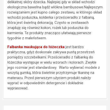
delikatnej skóry dziecka. Najlepiej gdy w skład wchodzi
ekologiczna bawełna bądź włókna bambusowe.Najlepszym
rozwiązaniem jest kupno całego zestawu, w którego skład
wchodzi poduszka, kołderka i prześcieradło z falbaną,
która jest świetną dekoracją. Często w zestawach
znajduję się również kokon, rożek lub poduszka do
karmienia. Te produkty znacząco ułatwiają pierwsze
tygodnie z maleństwem.
Falbanka maskująca do łóżeczka
jest bardzo
praktyczna, gdyż doskonale zakrywa pustą przestrzeń
pomiędzy szczebelkami. Prześcieradło z falbanką do
łóżeczka występuje w wielu wzorach i kolorach. Zwykle
jego rozmiar jest standardowy. Warto wybierać modele z
wszytą gumką, która świetnie przytrzymuje tkaninę na
materacu. Przed pierwszym użyciem produkt należy
wyprać w odpowiednim detergencie i dokładnie
wyprasować.
Nawigacja