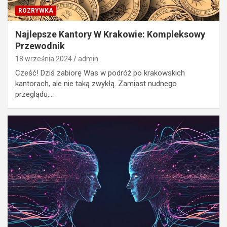
ROZRYWKA
Najlepsze Kantory W Krakowie: Kompleksowy
Przewodnik
18 września 2024
admin
Cześć! Dziś zabiorę Was w podróż po krakowskich
kantorach, ale nie taką zwykłą. Zamiast nudnego
przeglądu,…