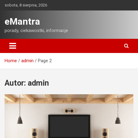
Skip
sobota, 8 sierpnia, 2026
to
content
eMantra
porady, ciekawostki, informacje
Home
admin
Page 2
Autor:
admin