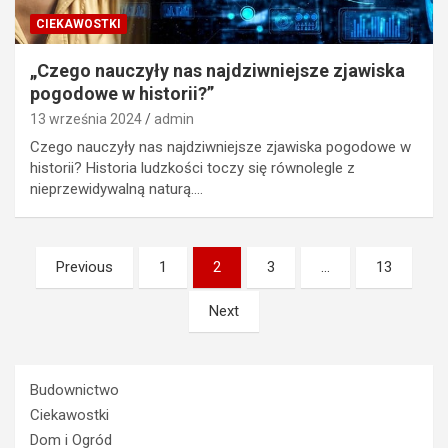
CIEKAWOSTKI
„Czego nauczyły nas najdziwniejsze zjawiska
pogodowe w historii?”
13 września 2024
admin
Czego nauczyły nas najdziwniejsze zjawiska pogodowe w
historii? Historia ludzkości toczy się równolegle z
nieprzewidywalną naturą.…
Nawigacja
Previous
1
2
3
…
13
po
Next
wpisach
Budownictwo
Ciekawostki
Dom i Ogród